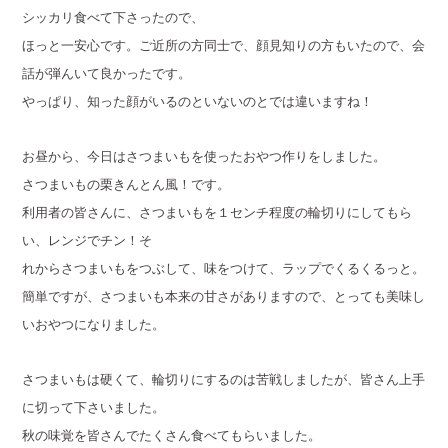
シッカリ食べて下さったので、
ほ
っと
一安心です。
ご近所の方同士で、顔見知りの方もいたので、会
話が弾ん
いて良かったです。
やっぱり、知った顔がいるのといないのとでは
違いますね！
お昼から、今日はさつまいもを使ったおやつ作りをしました。
さつまいもの栗きんとん風！です。
利用者の皆さんに、さつまいもを１センチ程度の輪切りにして
もら
い、レンジでチン！そ
れからさつまいもをつぶして、味を
つけて、ラップでくるくるっと。
簡単ですが、さつまいも本来の甘さがありますので、とっても
美味し
いおやつになりました。
さつまいもは硬くて、輪切りにするのは苦戦しましたが、皆さん
上手
に切って下さいました。
秋の味覚を皆さんでたくさん食べてもらいました。