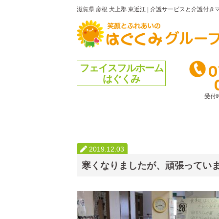
滋賀県 彦根 犬上郡 東近江
|
介護サービスと介護付きマ
0
フェイスフルホーム
はぐくみ
受付
2019.12.03
寒くなりましたが、頑張ってい