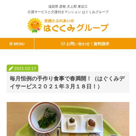
滋賀県 彦根 犬上郡 東近江
介護サービスと介護付きマンション はぐくみグループ
お問い合わせ / 資料請求
MENU
2021.03.17
毎月恒例の手作り食事で春満開！（はぐくみデ
イサービス２０２１年３月１８日！）